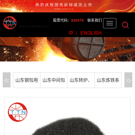
股票代码：
920076
联系我们
中
ENGLISH
|
山东钢包用
山东中间包
山东转炉、
山东炼铁系
山东
耐火材料
用耐火材料
电炉用耐火
统用耐火材
用耐
材料
料