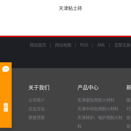
天津粘土砖
网站首页 |
网站地图 |
RSS |
XML |
您暂无新
关于我们
产品中心
公司简介
天津钢包用耐火材料
国
企业文化
天津中间包用耐火材料
行
荣誉资质
天津转炉、电炉用耐火材
技
料
常